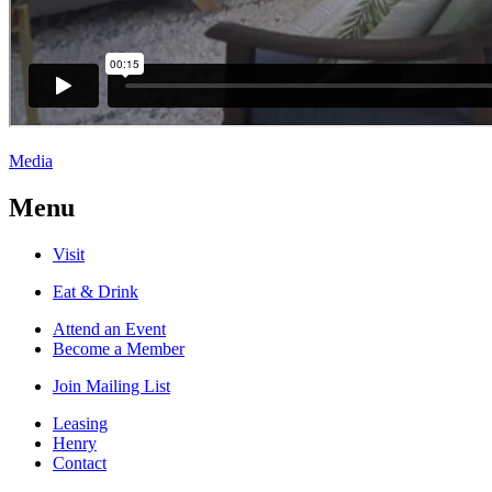
Media
Menu
Visit
Eat & Drink
Attend an Event
Become a Member
Join Mailing List
Leasing
Henry
Contact